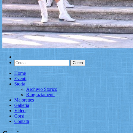
Home
Eventi
Storia
Archivio Storico
Ringraziamenti
Majorettes
Galleria
Video
Corsi
Contatti