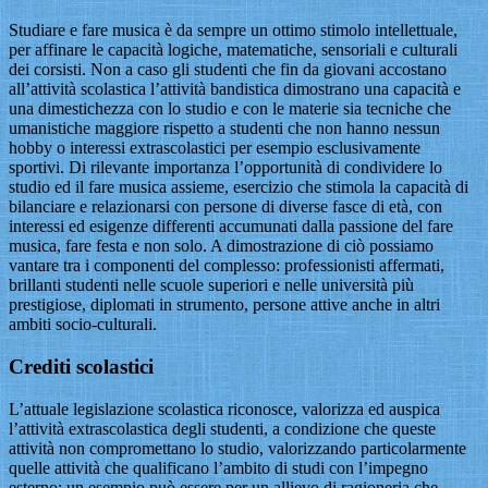
Studiare e fare musica è da sempre un ottimo stimolo intellettuale,
per affinare le capacità logiche, matematiche, sensoriali e culturali
dei corsisti. Non a caso gli studenti che fin da giovani accostano
all’attività scolastica l’attività bandistica dimostrano una capacità e
una dimestichezza con lo studio e con le materie sia tecniche che
umanistiche maggiore rispetto a studenti che non hanno nessun
hobby o interessi extrascolastici per esempio esclusivamente
sportivi. Di rilevante importanza l’opportunità di condividere lo
studio ed il fare musica assieme, esercizio che stimola la capacità di
bilanciare e relazionarsi con persone di diverse fasce di età, con
interessi ed esigenze differenti accumunati dalla passione del fare
musica, fare festa e non solo. A dimostrazione di ciò possiamo
vantare tra i componenti del complesso: professionisti affermati,
brillanti studenti nelle scuole superiori e nelle università più
prestigiose, diplomati in strumento, persone attive anche in altri
ambiti socio-culturali.
Crediti scolastici
L’attuale legislazione scolastica riconosce, valorizza ed auspica
l’attività extrascolastica degli studenti, a condizione che queste
attività non compromettano lo studio, valorizzando particolarmente
quelle attività che qualificano l’ambito di studi con l’impegno
esterno: un esempio può essere per un allievo di ragioneria che