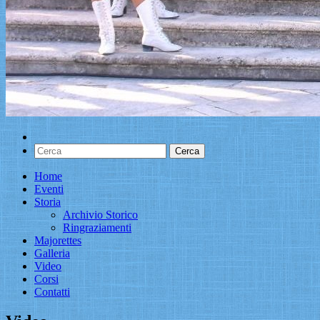
Home
Eventi
Storia
Archivio Storico
Ringraziamenti
Majorettes
Galleria
Video
Corsi
Contatti