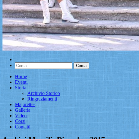
Home
Eventi
Storia
Archivio Storico
Ringraziamenti
Majorettes
Galleria
Video
Corsi
Contatti