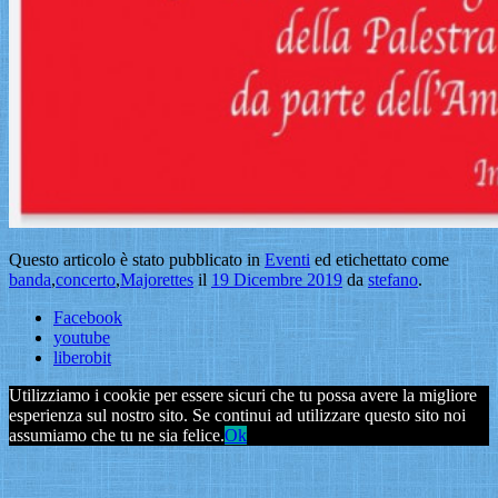
Questo articolo è stato pubblicato in
Eventi
ed etichettato come
banda
,
concerto
,
Majorettes
il
19 Dicembre 2019
da
stefano
.
Facebook
youtube
liberobit
Utilizziamo i cookie per essere sicuri che tu possa avere la migliore
esperienza sul nostro sito. Se continui ad utilizzare questo sito noi
assumiamo che tu ne sia felice.
Ok