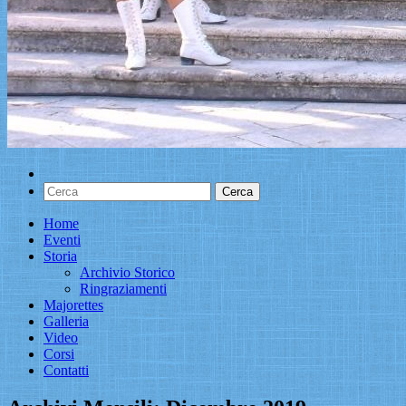
Home
Eventi
Storia
Archivio Storico
Ringraziamenti
Majorettes
Galleria
Video
Corsi
Contatti