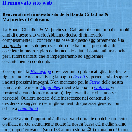
Il rinnovato sito web
Benvenuti nel rinnovato sito della Banda Cittadina &
Majorettes di Caltrano.
La Banda Cittadina & Majorettes di Caltrano dispone ormai da molti
anni di questo sito web. Abbiamo deciso di rinnovarlo
completamente! Il concetto alla base di questo aggiornamento è la
semplicità
: non solo per i visitatori che hanno la possibilità di
accedere in modo rapido ed immediato a tutti i contenuti, ma anche
per i futuri bandisti che si impegneranno ad aggiornare
costantemente i contenuti.
Ecco quindi la
Homepage
dove verranno pubblicati gli articoli che
riguardano le nostre attività; la pagina
Eventi
vi permetterà di sapere
i nostri prossimi impegni. Non mancano poi la
Storia
della nostra
banda e delle nostre
Majorettes
, mentre la pagina
Galleria
vi
mostrerà alcune foto (e non solo) degli eventi che ci hanno visti
partecipi. Qualora notaste delle inesattezze nei contenuti o
desideraste suggerire dei miglioramenti di qualsiasi genere, non
esitate a
contattarci
.
Se avete avuto l’opportunità di osservarci durante qualche concerto
o sfilata, avrete sicuramente notato la nostra bassa età media: siamo
un gruppo “giovane” (solo 139 anni di storia 😉 ) e dinamico! Come