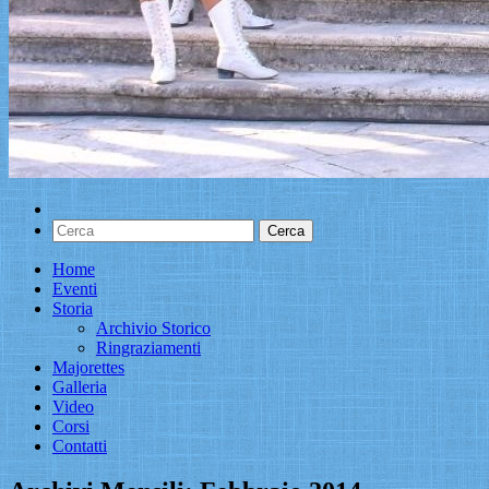
Home
Eventi
Storia
Archivio Storico
Ringraziamenti
Majorettes
Galleria
Video
Corsi
Contatti