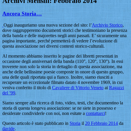
Archivi Mensili:
Febbraio 2014
Ancora Storia…
Oggi inauguriamo una nuova sezione del sito: l’
Archivio Storico
,
dove raggrupperemo documenti storici che testimoniano la presenza
della banda e delle majorettes negli anni passati. E’ sicuramente una
pagina importante, perché permetterà di vedere l’evoluzione di
questa associazione nei diversi contesti storico-culturali.
Al momento abbiamo inserito le pagine dei libretti presentati in
occasione degli anniversari della banda (110°, 120°, 130°). In essi
troverete non solo la storia in dettaglio di questa associazione, ma
anche delle bellissime poesie composte in onore di questo gruppo,
una delle quali riportata qui a fianco. Inoltre, siamo riusciti a
recuperare un eccezionale filmato datato 4 novembre 1969, in cui
veniva conferito il titolo di
Cavaliere di Vittorio Veneto
ai
Ragazzi
del ’99
.
Siamo sempre alla ricerca di foto, video, testi, che documentino la
storia di questa longeva associazione: se ne siete in possesso e
desiderate condividerle con noi, non esitate a
contattarci
!
Questo articolo è stato pubblicato in
Storia
il
20 Febbraio 2014
da
davide
.