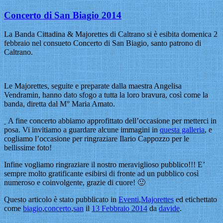
Concerto di San Biagio 2014
La Banda Cittadina & Majorettes di Caltrano si è esibita domenica 2
febbraio nel consueto Concerto di San Biagio, santo patrono di
Caltrano.
Le Majorettes, seguite e preparate dalla maestra Angelisa
Vendramin, hanno dato sfogo a tutta la loro bravura, così come la
banda, diretta dal M° Maria Amato.
A fine concerto abbiamo approfittato dell’occasione per metterci in
posa. Vi invitiamo a guardare alcune immagini in
questa galleria
, e
cogliamo l’occasione per ringraziare Ilario Cappozzo per le
bellissime foto!
Infine vogliamo ringraziare il nostro meraviglioso pubblico!!! E’
sempre molto gratificante esibirsi di fronte ad un pubblico così
numeroso e coinvolgente, grazie di cuore! 🙂
Questo articolo è stato pubblicato in
Eventi
,
Majorettes
ed etichettato
come
biagio
,
concerto
,
san
il
13 Febbraio 2014
da
davide
.