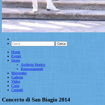
Home
Eventi
Storia
Archivio Storico
Ringraziamenti
Majorettes
Galleria
Video
Corsi
Contatti
Concerto di San Biagio 2014