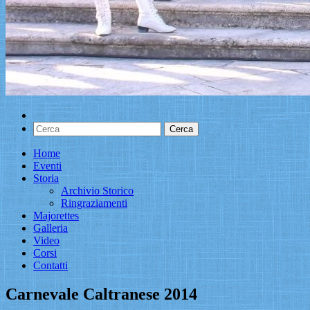
Home
Eventi
Storia
Archivio Storico
Ringraziamenti
Majorettes
Galleria
Video
Corsi
Contatti
Carnevale Caltranese 2014