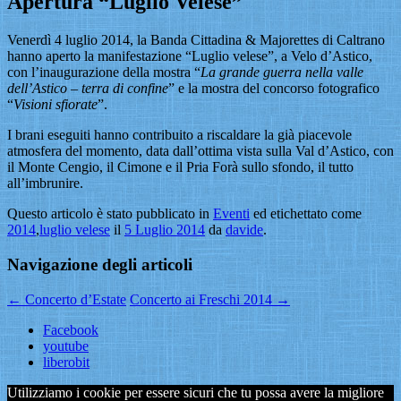
Apertura “Luglio Velese”
Venerdì 4 luglio 2014, la Banda Cittadina & Majorettes di Caltrano
hanno aperto la manifestazione “Luglio velese”, a Velo d’Astico,
con l’inaugurazione della mostra “
La grande guerra nella valle
dell’Astico – terra di confine
” e la mostra del concorso fotografico
“
Visioni sfiorate
”.
I brani eseguiti hanno contribuito a riscaldare la già piacevole
atmosfera del momento, data dall’ottima vista sulla Val d’Astico, con
il Monte Cengio, il Cimone e il Pria Forà sullo sfondo, il tutto
all’imbrunire.
Questo articolo è stato pubblicato in
Eventi
ed etichettato come
2014
,
luglio velese
il
5 Luglio 2014
da
davide
.
Navigazione degli articoli
←
Concerto d’Estate
Concerto ai Freschi 2014
→
Facebook
youtube
liberobit
Utilizziamo i cookie per essere sicuri che tu possa avere la migliore