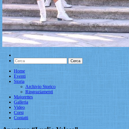
Home
Eventi
Storia
Archivio Storico
Ringraziamenti
Majorettes
Galleria
Video
Corsi
Contatti