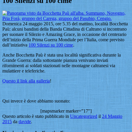
100 Silenzi su 100 cime
Domenica 24 maggio 2015, ore 5.35 del mattino, località Bocchetta
Paù: alcuni bandisti della Banda Cittadina di Caltrano si incontrano
per suonare il Silezio e Amazing Grace, in occasione del centerario
dell’inizio della Prima Guerra Mondiale per l’Italia, come previsto
dall’iniziativa
100 Silenzi su 100 cime
.
Anche Bocchetta Paù è stata una località significativa durante la
Grande Guerra: dalla sottostante pianura venivano inviati
rifornimenti ai soldati stazionati nelle montagne caltranesi via
mulattiere e teleferiche.
Questo il link alla galleria
!
Qui invece è dove abbiamo suonato:
[mapsmarker marker=”17″]
Questo articolo è stato pubblicato in
Uncategorized
il
24 Maggio
2015
da
davide
.