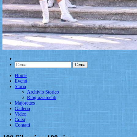
Home
Eventi
Storia
Archivio Storico
Ringraziamenti
Majorettes
Galleria
Video
Corsi
Contatti