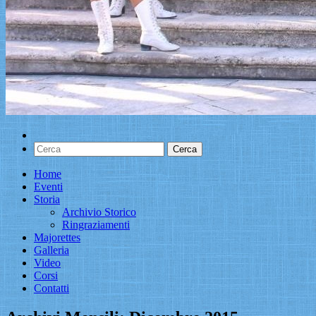
Home
Eventi
Storia
Archivio Storico
Ringraziamenti
Majorettes
Galleria
Video
Corsi
Contatti