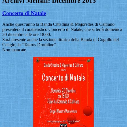
Archivi Mensili:
Dicembre 2015
Concerto di Natale
Anche quest’anno la Banda Cittadina & Majorettes di Caltrano
presenterà il caratteristico Concerto di Natale, che si terrà domenica
20 dicembre alle ore 18:00.
Sarà presente anche la sezione ritmica della Banda di Cogollo del
Cengio, la “Taurus Drumline”.
Non mancate…