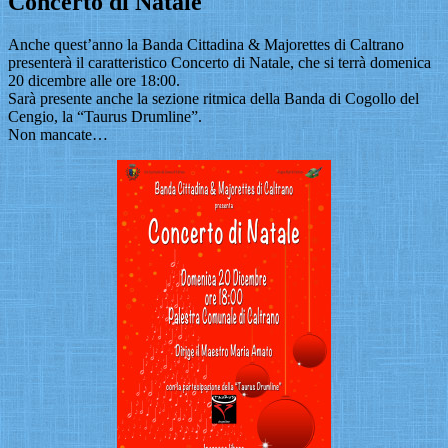
Concerto di Natale
Anche quest’anno la Banda Cittadina & Majorettes di Caltrano
presenterà il caratteristico Concerto di Natale, che si terrà domenica
20 dicembre alle ore 18:00.
Sarà presente anche la sezione ritmica della Banda di Cogollo del
Cengio, la “Taurus Drumline”.
Non mancate…