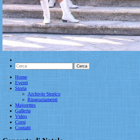
Home
Eventi
Storia
Archivio Storico
Ringraziamenti
Majorettes
Galleria
Video
Corsi
Contatti