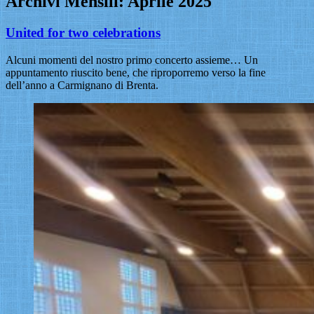
Archivi Mensili:
Aprile 2025
United for two celebrations
Alcuni momenti del nostro primo concerto assieme… Un
appuntamento riuscito bene, che riproporremo verso la fine
dell’anno a Carmignano di Brenta.