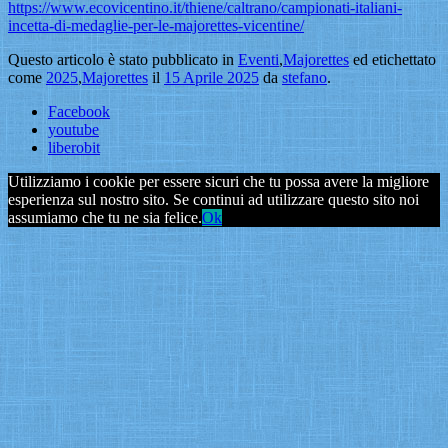
https://www.ecovicentino.it/thiene/caltrano/campionati-italiani-
incetta-di-medaglie-per-le-majorettes-vicentine/
Questo articolo è stato pubblicato in
Eventi
,
Majorettes
ed etichettato
come
2025
,
Majorettes
il
15 Aprile 2025
da
stefano
.
Facebook
youtube
liberobit
Utilizziamo i cookie per essere sicuri che tu possa avere la migliore
esperienza sul nostro sito. Se continui ad utilizzare questo sito noi
assumiamo che tu ne sia felice.
Ok