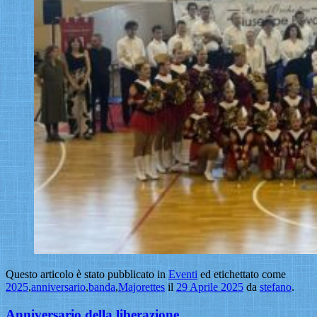
Questo articolo è stato pubblicato in
Eventi
ed etichettato come
2025
,
anniversario
,
banda
,
Majorettes
il
29 Aprile 2025
da
stefano
.
Anniversario della liberazione