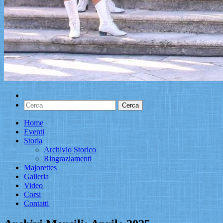
Home
Eventi
Storia
Archivio Storico
Ringraziamenti
Majorettes
Galleria
Video
Corsi
Contatti