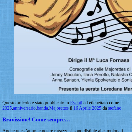
Questo articolo è stato pubblicato in
Eventi
ed etichettato come
2025
,
anniversario
,
banda
,
Majorettes
il
16 Aprile 2025
da
stefano
.
Bravissime! Come sempre…
Anche quest’anno le nostre ragazze si sono distinte ai campionati