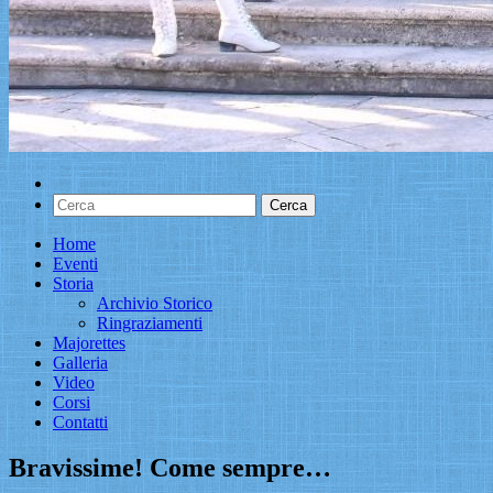
Home
Eventi
Storia
Archivio Storico
Ringraziamenti
Majorettes
Galleria
Video
Corsi
Contatti
Bravissime! Come sempre…